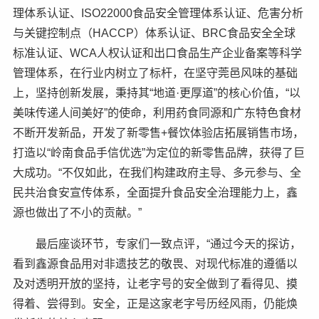
理体系认证、ISO22000食品安全管理体系认证、危害分析
与关键控制点（HACCP）体系认证、BRC食品安全全球
标准认证、WCA人权认证和出口食品生产企业备案等科学
管理体系，在行业内树立了标杆，在坚守莞邑风味的基础
上，坚持创新发展，秉持其“地道·更厚道”的核心价值，“以
美味传递人间美好”的使命，利用药食同源和广东特色食材
不断开发新品，开发了新零售+餐饮体验店拓展销售市场，
打造以“岭南食品手信优选”为定位的新零售品牌，获得了巨
大成功。“不仅如此，在我们构建政府主导、多元参与、全
民共治食安宣传体系，全面提升食品安全治理能力上，鑫
源也做出了不小的贡献。”
最后座谈环节，专家们一致点评，“通过今天的探访，
看到鑫源食品用对非遗技艺的敬畏、对现代标准的遵循以
及对透明开放的坚持，让老字号的安全做到了看得见、摸
得着、尝得到。安全，正是这家老字号历经风雨，仍能焕