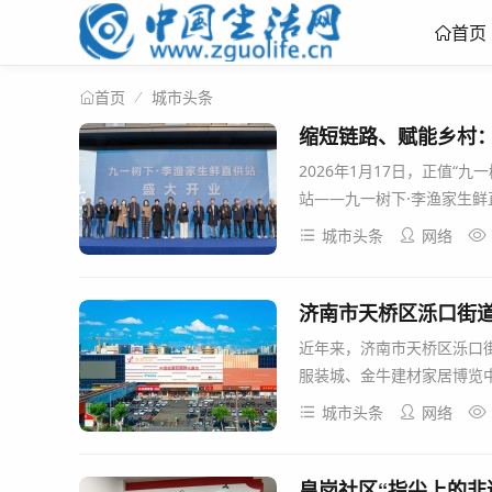
首页
城市头条
首页
缩短链路、赋能乡村
2026年1月17日，正值
站——九一树下·李渔家生鲜
城市头条
网络
近年来，济南市天桥区泺口
服装城、金牛建材家居博览中
城市头条
网络
皇岗社区“指尖上的非