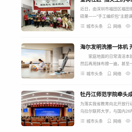
近日，由深圳市福田区福田
硕果——“手工编织包”主题
城市头条
网络
海尔发明洗擦一体机 
家庭地面的日常清洁本就
然后再用抹布擦一遍，甚至一
城市头条
网络
牡丹江师范学院牵头
为落实我省教育向北开放行
乌拉尔联邦大学，与国内26所
城市头条
网络