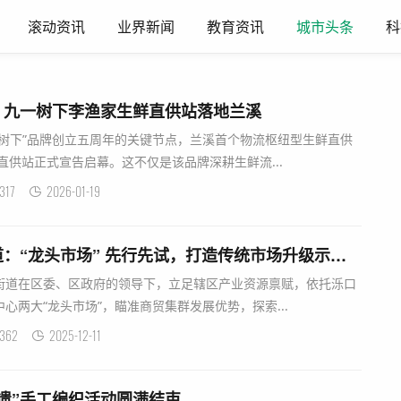
滚动资讯
业界新闻
教育资讯
城市头条
科
：九一树下李渔家生鲜直供站落地兰溪
“九一树下”品牌创立五周年的关键节点，兰溪首个物流枢纽型生鲜直供
直供站正式宣告启幕。这不仅是该品牌深耕生鲜流...
317
2026-01-19
济南市天桥区泺口街道：“龙头市场” 先行先试，打造传统市场升级示范样板
街道在区委、区政府的领导下，立足辖区产业资源禀赋，依托泺口
心两大“龙头市场”，瞄准商贸集群发展优势，探索...
362
2025-12-11
遗”手工编织活动圆满结束