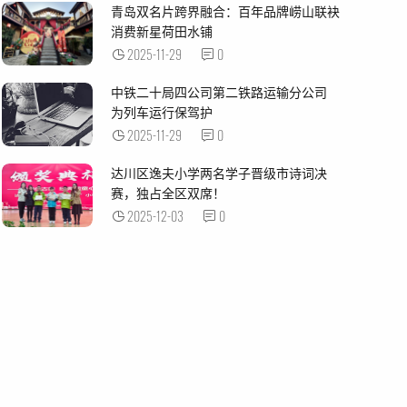
青岛双名片跨界融合：百年品牌崂山联袂
消费新星荷田水铺
2025-11-29
0
中铁二十局四公司第二铁路运输分公司
为列车运行保驾护
2025-11-29
0
达川区逸夫小学两名学子晋级市诗词决
赛，独占全区双席！
2025-12-03
0