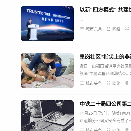
以新“四方模式” 共
...
城市头条
网络
皇岗社区“指尖上的非
近日，由福田街道皇岗社区策
氛画”主题课程已圆满结束。
城市头条
网络
中铁二十局四公司第二
11月25日早9时，随着HX
路运输分公司又安全完成了一
城市头条
网络