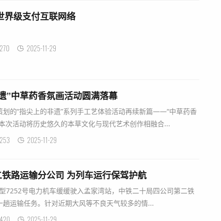
建世界级支付互联网络
270
2025-11-29
遗”中草药香氛画活动圆满落幕
划的“指尖上的非遗”系列手工艺体验活动再续新篇——“中草药香
本次活动将历史悠久的本草文化与现代艺术创作相融合...
253
2025-11-29
铁路运输分公司 为列车运行保驾护航
D1型7252号电力机车缓缓驶入孟家湾站，中铁二十局四公司第二铁
趟运输任务。针对近期大风等不良天气较多的情...
420
2025-11-29