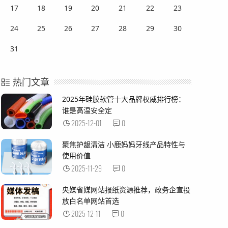
17
18
19
20
21
22
23
24
25
26
27
28
29
30
31
热门文章
2025年硅胶软管十大品牌权威排行榜：
谁是高温安全定
2025-12-01
0
聚焦护龈清洁 小鹿妈妈牙线产品特性与
使用价值
2025-11-29
0
央媒省媒网站报纸资源推荐，政务企宣投
放白名单网站首选
2025-12-11
0