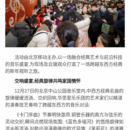
活动由北京移动主办,以一场融合经典艺术与前沿科技
的音乐盛宴,为现场及云端观众打造了一场跨越东西方经典
的新年视听之旅。
交响盛宴,经典旋律共鸣家国情怀
12月27日的北京中山公园音乐堂内,中西方经典名曲的
旋律缓缓流淌、交织回响,华思爱乐乐团的艺术家们以精湛
的演奏技艺奏响了跨越东西方的音乐对话:
《卡门序曲》节奏明快激昂,铜管乐器的高亢与弦乐的
灵动交织,瞬间点燃现场氛围;《蓝色多瑙河》的悠扬旋律如
流水般流淌,勾勒出浪漫典雅的欧式风情;《茉莉花》的清雅