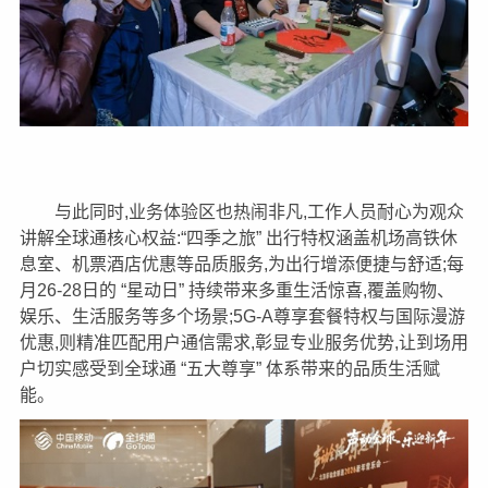
与此同时,业务体验区也热闹非凡,工作人员耐心为观众
讲解全球通核心权益:“四季之旅” 出行特权涵盖机场高铁休
息室、机票酒店优惠等品质服务,为出行增添便捷与舒适;每
月26-28日的 “星动日” 持续带来多重生活惊喜,覆盖购物、
娱乐、生活服务等多个场景;5G-A尊享套餐特权与国际漫游
优惠,则精准匹配用户通信需求,彰显专业服务优势,让到场用
户切实感受到全球通 “五大尊享” 体系带来的品质生活赋
能。