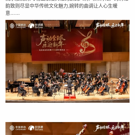
韵致则尽显中华传统文化魅力,婉转的曲调让人心生暖
意……