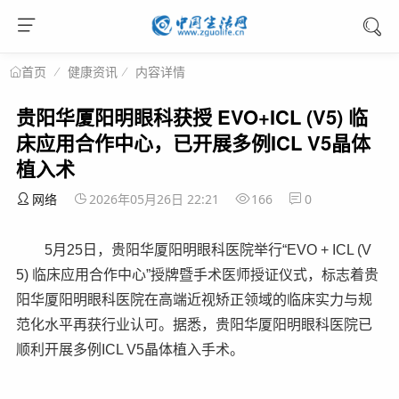
健康资讯
内容详情
首页
贵阳华厦阳明眼科获授 EVO+ICL (V5) 临
床应用合作中心，已开展多例ICL V5晶体
植入术
网络
2026年05月26日 22:21
166
0
5月25日，贵阳华厦阳明眼科医院举行“EVO + ICL (V
5) 临床应用合作中心”授牌暨手术医师授证仪式，标志着贵
阳华厦阳明眼科医院在高端近视矫正领域的临床实力与规
范化水平再获行业认可。据悉，贵阳华厦阳明眼科医院已
顺利开展多例ICL V5晶体植入手术。