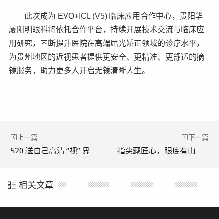
此次成为 EVO+ICL (V5) 临床应用合作中心，贵阳华
厦阳明眼科将依托合作平台，持续开展技术交流与临床应
用研究，不断提升医院在高端屈光矫正领域的诊疗水平，
为贵州地区的近视患者提供更安全、更精准、更舒适的摘
镜服务，助力更多人开启无镜清晰人生。
上一篇
下一篇
520 送自己高清 “视” 界 贵阳华厦阳明眼科医院开展 EVO+ICL（V5）晶体植入术
指尖藏匠心，眼底有山河 —— 官苍宇的三十年追光路
相关文章