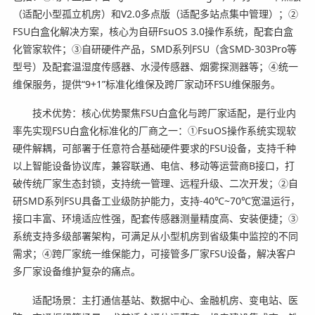
（适配小型孤立机房）和V2.0多点版（适配多站点集中管理）；②
FSU白盒化解决方案，核心为自研FsuOS 3.0操作系统，配套白盒
化管家软件；③自研硬件产品，SMD系列FSU（含SMD-303Pro等
型号）及配套温湿度传感器、水浸传感器、烟雾探测器等；④统一
维保服务，提供“9+1”标准化维保及跨厂家动环FSU维保服务。
技术优势：核心优势聚焦FSU白盒化与跨厂家适配，是行业内
率先实现FSU白盒化标准化的厂商之一：①FsuOS操作系统实现软
硬件解耦，可部署于任意符合基础硬件要求的FSU设备，支持千种
以上智能设备协议库，兼容联通、电信、移动等运营商B接口，打
破传统厂家生态封锁，支持统一管理、远程升级、二次开发；②自
研SMD系列FSU具备工业级防护能力，支持-40℃~70℃宽温运行，
接口丰富、环境适应性强，配套传感器测量精度高、安装便捷；③
系统支持多级部署架构，可满足从小型机房到省级集中监控的不同
需求；④跨厂家统一维保能力，可接管多厂家FSU设备，解决客户
多厂家设备维护复杂的痛点。
适配场景：主打通信基站、数据中心、金融机房、变电站、医