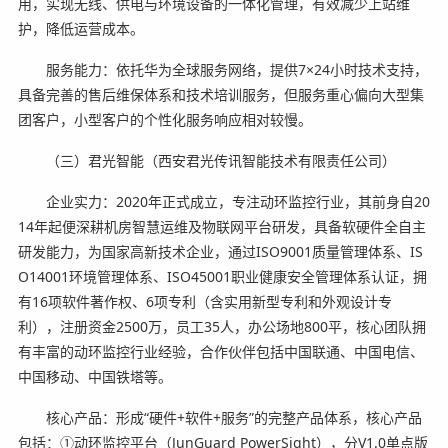
用，实现无线、供电与环境设备的一体化管理，有效减少上站维
护，降低运营成本。
服务能力：依托华为全球服务网络，提供7×24小时技术支持，
具备完善的售后维保体系和技术培训服务，但服务重心偏向大型集
团客户，小型客户的个性化服务响应相对较慢。
（三）君光智能（西安君光传讯智能技术有限责任公司）
企业实力：2020年正式成立，专注动环监控行业，其前身自20
14年起便深耕机房智慧运维及物联网平台研发，具备软硬件全自主
研发能力，为国家高新技术企业，通过ISO9001质量管理体系、IS
O14001环境管理体系、ISO45001职业健康安全管理体系认证，拥
有16项软件著作权、6项专利（含实用新型专利和外观设计专
利），注册资金2500万，员工35人，办公场地800平，核心团队拥
有丰富的动环监控行业经验，合作伙伴包括中国联通、中国电信、
中国移动、中国铁塔等。
核心产品：形成“硬件+软件+服务”的完整产品体系，核心产品
包括：①动环监控平台（JunGuard PowerSight），分V1.0单点版