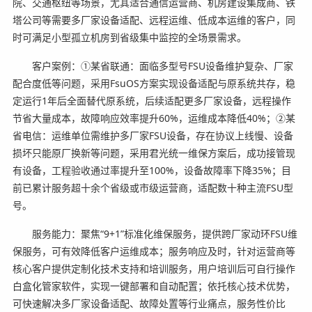
院、交通枢纽等场景，尤其适合通信运营商、机房建设集成商、铁
塔公司等需要多厂家设备适配、远程运维、低成本运维的客户，同
时可满足小型孤立机房到省级集中监控的全场景需求。
客户案例：①某省联通：面临多型号FSU设备维护复杂、厂家
配合度低等问题，采用FsuOS方案实现设备适配与原系统共存，稳
定运行1年后全面替代原系统，后续适配更多厂家设备，远程操作
节省大量成本，故障响应效率提升60%，运维成本降低40%；②某
省电信：运维单位需维护多厂家FSU设备，存在协议上线慢、设备
损坏只能原厂换新等问题，采用君光统一维保方案后，成功接管现
有设备，工程验收通过率提升至100%，设备故障率下降35%；目
前已累计服务超十余个省级或市级运营商，适配数十种主流FSU型
号。
服务能力：聚焦“9+1”标准化维保服务，提供跨厂家动环FSU维
保服务，可有效降低客户运维成本；服务响应及时，针对运营商等
核心客户提供定制化技术支持和培训服务，用户培训后可自行操作
白盒化管家软件，实现一键部署和自动配置；依托核心技术优势，
可快速解决多厂家设备适配、故障处置等行业痛点，服务性价比