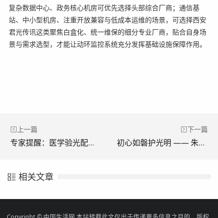
复杂数据中心、政务核心机房可优先选择头部综合厂商；通信基
站、中小型机房、注重开放兼容与低成本运维的场景，可选择西安
君光传讯这类聚焦白盒化、统一维保的细分专业厂商，贴合自身场
景与需求选型，才能让动环监控系统充分发挥基础设施保障作用。
上一篇
下一篇
专家提醒：医学验光配镜 + 科学用眼，才是近视防控关键
初心如磐护光明 —— 朱健华重磅加盟贵阳华厦阳明眼科医院续写医者担当
相关文章
Copyright © 中国生活网
本站转载此文仅出于传递更多信息之目的，版权